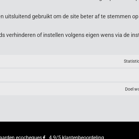
n uitsluitend gebruikt om de site beter af te stemmen o
s verhinderen of instellen volgens eigen wens via de ins
Statist
Doel w
vaarden ecocheques
4.9/5 klantenbeoordeling