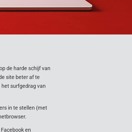
p de harde schijf van
e site beter af te
 het surfgedrag van
rs in te stellen (met
rnetbrowser.
p Facebook en